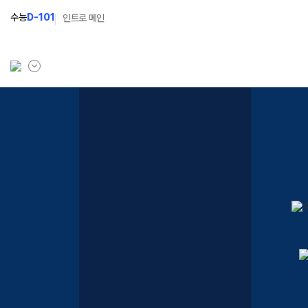
수능
D-101
인트로 메인
학원소개
N Class
학원안내
수준별 맞춤합격시스템
연간학사일정
2027 반수반
입시설명회·공개특강
2027 파이널 정규반
N
캠퍼스생활
2027 N수 예체능반
주간식단표
2027 N수 정규반
학원시설