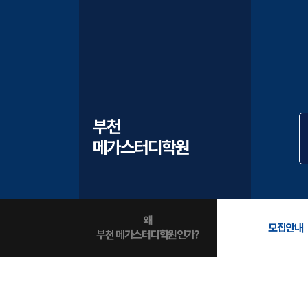
학원버스안내
오시는길
주변학사
공지사항
방문상담 예약
부천
고객센터
메가스터디학원
온라인 상담
자주 묻는 질문
재원생 온라인 결제 안내
단과 온라인 결제 안내
마이페이지 안내
왜
모집안내
부천 메가스터디학원인가?