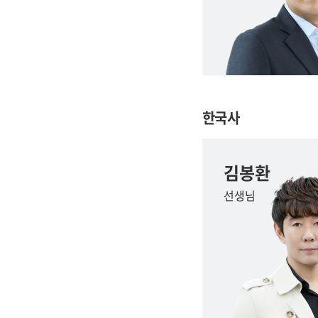
한국사
김봉환
선생님