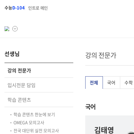
수능
D-104
인트로 메인
학원소개
선생님
N Class
강의 전문가
학원안내
수준별 맞춤합격시스템
강의 전문가
연간학사일정
2027 반수반
전체
국어
수학
입시전문 담임
입시설명회·공개특강
2027 파이널 정규반
N
학습 콘텐츠
캠퍼스생활
2027 N수 예체능반
국어
주간식단표
2027 N수 정규반
학습 콘텐츠 한눈에 보기
OMEGA 모의고사
학원시설
김태영
전국 대단위 실전 모의고사