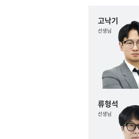
고낙기
선생님
류형석
선생님