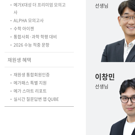
학원버스안내
메가X대성 더 프리미엄 모의고
선생님
오시는길
사
ALPHA 모의고사
주변학사
수학 아이젠
공지사항
통합사회·과학 학평 대비
2026 수능 적중 문항
방문상담 예약
고객센터
재원생 혜택
온라인 상담
이창민
재원생 통합회원인증
자주 묻는 질문
재원생 온라인 결제 안내
메가패스 특별 지원
선생님
단과 온라인 결제 안내
메가 스마트 리포트
마이페이지 안내
실시간 질문답변 앱 QUBE