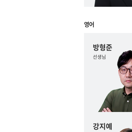
영어
방형준
선생님
강지예