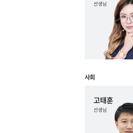
선생님
사회
고태훈
선생님