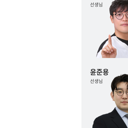
선생님
윤준용
선생님