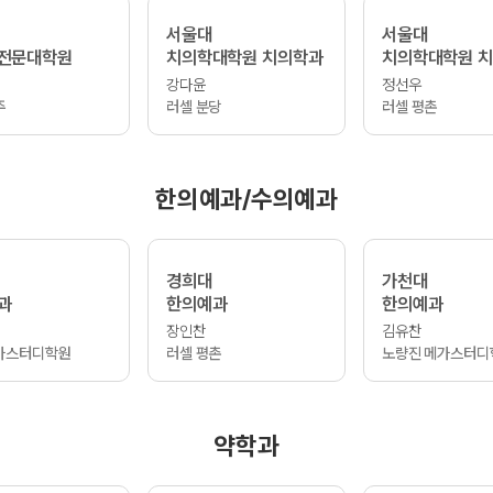
서울대
서울대
전문대학원
치의학대학원 치의학과
치의학대학원 
강다윤
정선우
주
러셀 분당
러셀 평촌
한의예과/수의예과
경희대
가천대
과
한의예과
한의예과
장인찬
김유찬
가스터디학원
러셀 평촌
노량진 메가스터디
약학과