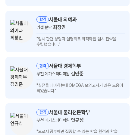
보기
서울대 의예과
합격
최창민
러셀 분당
최창민
"입시 관련 상담과 설명회로
최적화된 입시 전략을
인터뷰
수립했습니다."
보기
서울대 경제학부
합격
김민준
부천 메가스터디학원
김민준
"실전을 대비하는데 OMEGA 모의고사가
많은 도움이
인터뷰
되었습니다."
보기
서울대 물리천문학부
합격
안규성
부천 메가스터디학원
안규성
"오로지 공부에만 집중할 수 있는
학습 환경과 학습