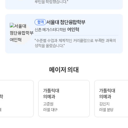
인터뷰
루틴을 확립했습니다."
보기
서울대 첨단융합학부
합격
여인혁
신촌 메가스터디학원
여인혁
"수준별 수업과 체계적인 커리큘럼으로
부족한 과목의
인터뷰
성적을 올렸습니다."
보기
메이저 의대
가톨릭대
가톨릭대
학
의예과
의예과
고준원
김민지
계
러셀 대구
러셀 분당