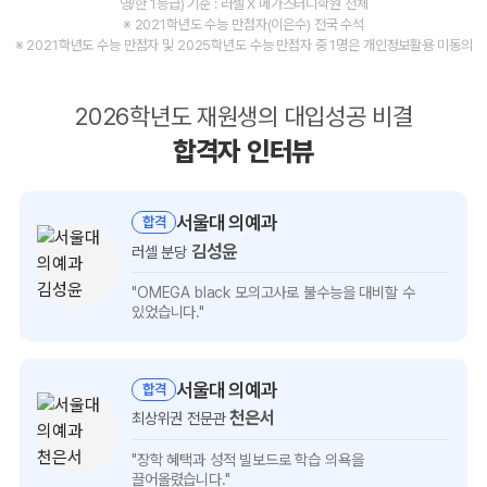
영/한 1등급) 기준 : 러셀 X 메가스터디학원 전체
※ 2021학년도 수능 만점자(이은수) 전국 수석
※ 2021학년도 수능 만점자 및 2025학년도 수능 만점자 중 1명은 개인정보활용 미동의
2026학년도 재원생의 대입성공 비결
합격자 인터뷰
서울대 의예과
합격
김성윤
러셀 분당
김성윤
"OMEGA black 모의고사로 불수능을
대비할 수
인터뷰
있었습니다."
보기
서울대 의예과
합격
천은서
최상위권 전문관
천은서
"장학 혜택과 성적 빌보드로
학습 의욕을
인터뷰
끌어올렸습니다."