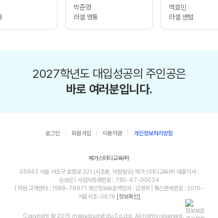
박준영
백효민
통
러셀 영통
러셀 센텀
2027학년도 대입성공의 주인공은
바로 여러분입니다.
로그인
회원가입
이용약관
개인정보처리방침
메가스터디교육㈜
06643 서울 서초구 효령로 321 (서초동, 덕원빌딩) 메가스터디교육㈜ 대표이사 :
손성은 | 사업자등록번호 : 780-87-00034
| 학원 고객센터 : 1588-7887 | 개인정보보호책임자 : 김영무 | 통신판매번호 : 2015-
서울서초-0678
[정보확인]
Copyright © 2015 megastudyEdu.Co.Ltd. All rights reserved.