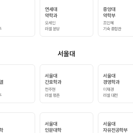
연세대
중앙대
약학과
약학부
오세인
조민혜
주
러셀 분당
기숙 종합관
서울대
서울대
서울대
열
간호학과
경영학과
천주현
이재경
주
러셀 평촌
러셀 대전
서울대
서울대
학
인문대학
자유전공학부