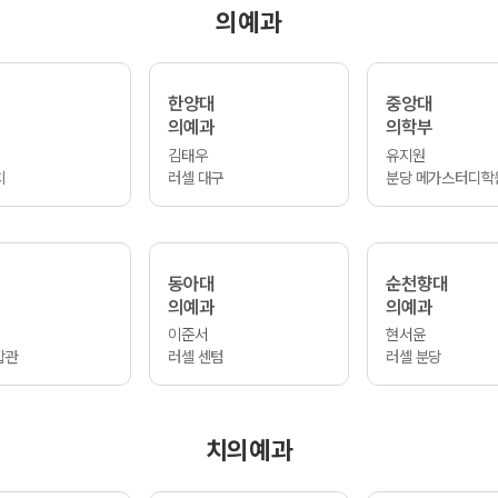
의예과
한양대
중앙대
의예과
의학부
김태우
유지원
치
러셀 대구
분당 메가스터디학
동아대
순천향대
의예과
의예과
이준서
현서윤
합관
러셀 센텀
러셀 분당
치의예과