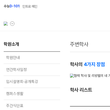
수능
D-101
인트로 메인
주변학사
학원소개
학원소개
N Class
학원안내
수준별 맞춤합격시스템
학원안내
학사의
4가지 장점
연간학사일정
2027 반수반
연간학사일정
입시설명회·공개특강
2027 파이널 정규반
N
입시설명회·공개특강
캠퍼스생활
2027 N수 예체능반
학사 리스트
주간식단표
2027 N수 정규반
캠퍼스생활
학원시설
주간식단표