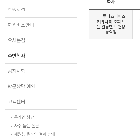
학원버스안내
학사
학원시설
오시는길
루나스페이스
커뮤니티 오피스
주변학사
학원버스안내
텔 원룸텔 부천상
동역점
공지사항
오시는길
방문상담 예약
주변학사
고객센터
공지사항
온라인 상담
자주 묻는 질문
재원생 온라인 결제 안내
방문상담 예약
단과 온라인 결제 안내
마이페이지 안내
고객센터
온라인 상담
자주 묻는 질문
재원생 온라인 결제 안내