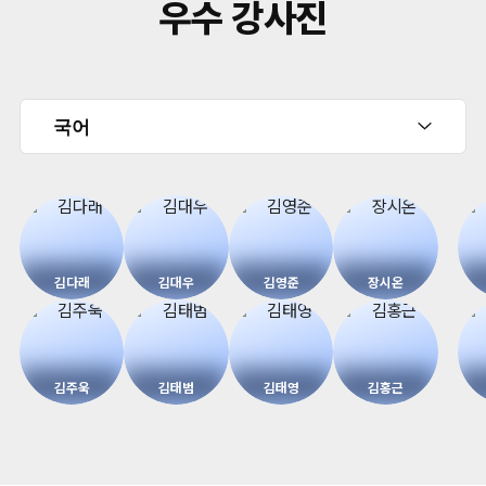
우수 강사진
김다래
김대우
김영준
장시온
김주욱
김태범
김태영
김홍근