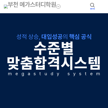
BETA
성적 상승,
대입성공
의
핵심 공식
수준별
맞춤합격시스템
m
e
g
a
s
t
u
d
y
s
y
s
t
e
m