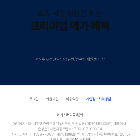
오직 재원생만을 위한
프리미엄 메가 혜택
※ N수 우선선발반/정규반/반수반 재원생 대상
로그인
회원가입
이용약관
개인정보처리방침
메가스터디교육㈜
06643 서울 서초구 효령로 321 (서초동, 덕원빌딩) 메가스터디교육㈜ 대표이사 :
손성은 | 사업자등록번호 : 780-87-00034
| 학원 고객센터 : 1588-7887 | 개인정보보호책임자 : 김영무 | 통신판매번호 : 2015-
서울서초-0678
[정보확인]