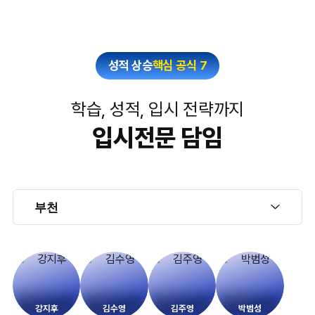
성적 상승
핵심 공식 7
학습, 성적, 입시 전략까지
입시전문 담임
강지후
김수영
김주영
박범성