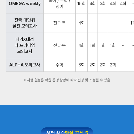
국어 / 수학 /
OMEGA weekly
15회
4회
3회
4회
4회
영어
전국 대단위
전 과목
4회
-
-
-
-
1
실전 모의고사
메가X대성
더 프리미엄
전 과목
4회
1회
1회
1회
-
모의고사
ALPHA 모의고사
수학
6회
2회
2회
2회
-
※ 시행 일정은 학원 운영 상황에 따라 변경 및 조정될 수 있음
성적 상승
핵심 공식 5