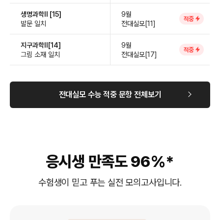
생명과학Ⅱ [15]
9월
적중
발문 일치
전대실모[11]
지구과학Ⅱ[14]
9월
적중
그림 소재 일치
전대실모[17]
전대실모 수능 적중 문항 전체보기
응시생 만족도 96%*
수험생이 믿고 푸는 실전 모의고사입니다.