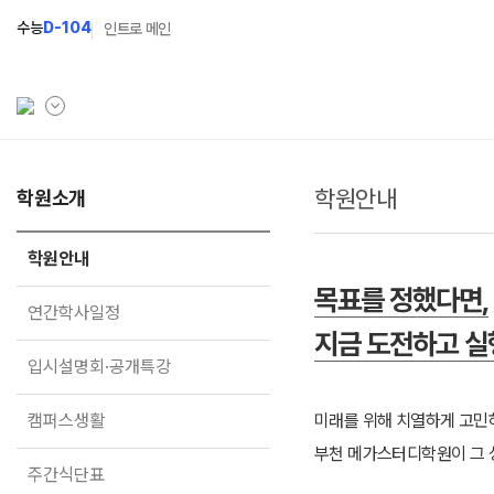
수능
D-104
인트로 메인
학원안내
학원소개
학원소개
N Class
학원안내
수준별 맞춤합격시스템
학원안내
연간학사일정
2027 반수반
목표를 정했다면,
연간학사일정
입시설명회·공개특강
2027 파이널 정규반
N
지금 도전하고 
입시설명회·공개특강
캠퍼스생활
2027 N수 예체능반
주간식단표
2027 N수 정규반
캠퍼스생활
미래를 위해 치열하게 고민
부천 메가스터디학원이 그 
학원시설
주간식단표