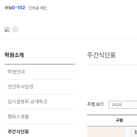
수능
D-102
인트로 메인
주간식단표
학원소개
학원소개
N Class
학원안내
수준별 맞춤합격시스템
학원안내
연간학사일정
2027 반수반
연간학사일정
입시설명회·공개특강
2027 파이널 정규반
N
입시설명회·공개특강
캠퍼스생활
2027 N수 예체능반
주별 보기
2026
주간식단표
2027 N수 정규반
캠퍼스생활
구분
학원시설
주간식단표