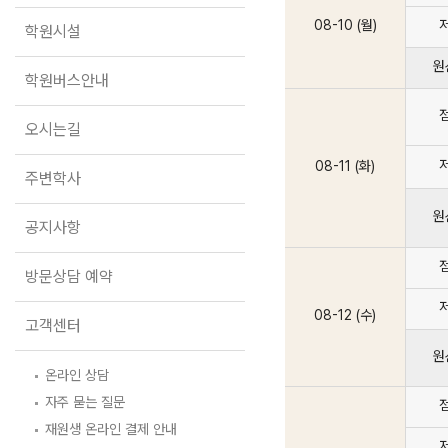
학원버스안내
08-10 (월)
학원시설
오시는길
원
주변학사
학원버스안내
공지사항
오시는길
방문상담 예약
08-11 (화)
주변학사
고객센터
원
공지사항
온라인 상담
자주 묻는 질문
재원생 온라인 결제 안내
방문상담 예약
단과 온라인 결제 안내
마이페이지 안내
08-12 (수)
고객센터
원
온라인 상담
자주 묻는 질문
재원생 온라인 결제 안내