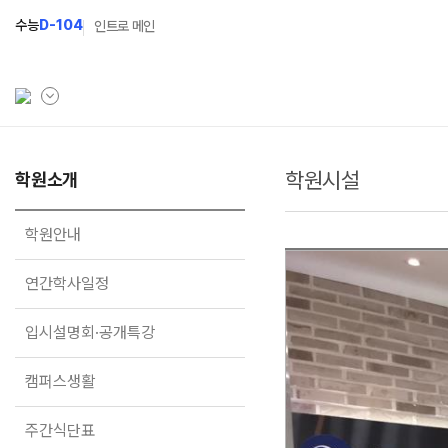
수능
D-104
인트로 메인
학원시설
학원소개
학원소개
N Class
학원안내
수준별 맞춤합격시스템
학원안내
연간학사일정
2027 반수반
연간학사일정
입시설명회·공개특강
2027 파이널 정규반
N
입시설명회·공개특강
캠퍼스생활
2027 N수 예체능반
주간식단표
2027 N수 정규반
캠퍼스생활
학원시설
주간식단표