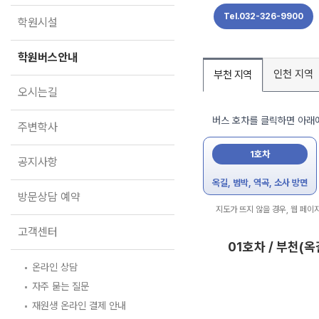
학원버스안내
Tel.032-326-9900
학원시설
오시는길
주변학사
학원버스안내
인천 지역
부천 지역
공지사항
오시는길
방문상담 예약
버스 호차를 클릭하면 아래에
주변학사
고객센터
1호차
공지사항
온라인 상담
자주 묻는 질문
옥길, 범박, 역곡, 소사 방면
재원생 온라인 결제 안내
방문상담 예약
단과 온라인 결제 안내
지도가 뜨지 않을 경우, 웹 페이
마이페이지 안내
고객센터
01호차 / 부천(옥
온라인 상담
자주 묻는 질문
재원생 온라인 결제 안내