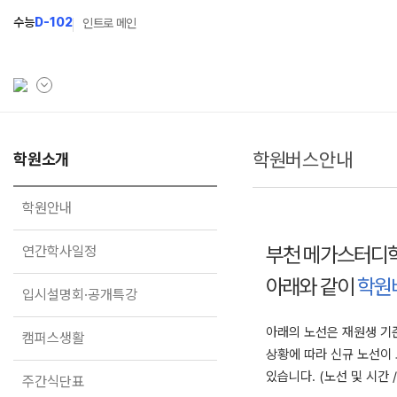
수능
D-102
인트로 메인
학원버스안내
학원소개
학원소개
N Class
학원안내
수준별 맞춤합격시스템
학원안내
연간학사일정
2027 반수반
부천 메가스터디
연간학사일정
입시설명회·공개특강
2027 파이널 정규반
N
아래와 같이
학원
입시설명회·공개특강
캠퍼스생활
2027 N수 예체능반
주간식단표
2027 N수 정규반
아래의 노선은 재원생 기
캠퍼스생활
상황에 따라 신규 노선이 
학원시설
있습니다. (노선 및 시간 
주간식단표