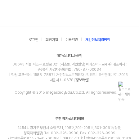
로그인
회원가입
이용약관
개인정보처리방침
메가스터디교육㈜
06643 서울 서초구 효령로 321 (서초동, 덕원빌딩) 메가스터디교육㈜ 대표이사 :
손성은 | 사업자등록번호 : 780-87-00034
| 학원 고객센터 : 1588-7887 | 개인정보보호책임자 : 김영무 | 통신판매번호 : 2015-
서울서초-0678
[정보확인]
Copyright © 2015 megastudyEdu.Co.Ltd. All rights reserved.
부천 메가스터디학원
14544 경기도 부천시 소향로31, 105호,201~205호,301~306호(상동,
청죽타워빌딩) Tel. 032-326-9900, Fax. 032-326-9909
사업자등록번호 : 520-85-00364 | 대표자 : 김지혁 | 학원운영등록증번호 : 제6014호