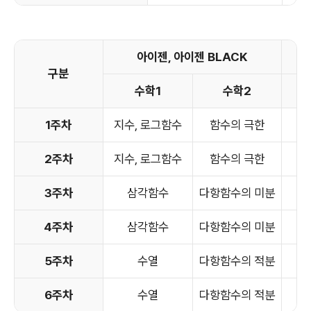
아이젠, 아이젠 BLACK
구분
수학1
수학2
확
1주차
지수, 로그함수
함수의 극한
순
2주차
지수, 로그함수
함수의 극한
순
3주차
삼각함수
다항함수의 미분
4주차
삼각함수
다항함수의 미분
5주차
수열
다항함수의 적분
6주차
수열
다항함수의 적분