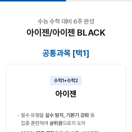
수능 수학 대비 6주 완성
아이젠/아이젠 BLACK
공통과목 [택1]
수학1+수학2
아이젠
필수 유형을
실수 방지, 기본기 강화
등
집중 훈련하여
상위권
으로의 도약