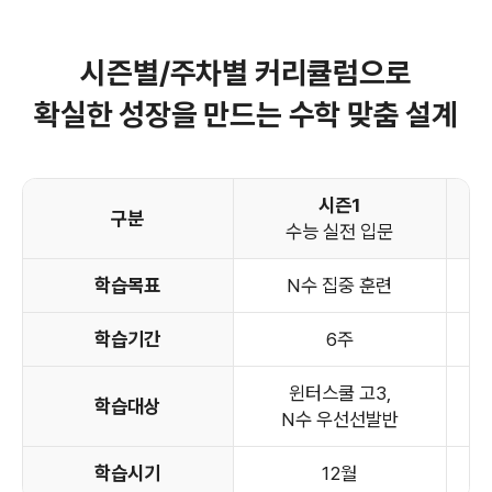
시즌별/주차별 커리큘럼으로
확실한 성장을 만드는 수학 맞춤 설계
시즌1
구분
수능 실전 입문
학습목표
N수 집중 훈련
학습기간
6주
윈터스쿨 고3,
학습대상
N수 우선선발반
학습시기
12월