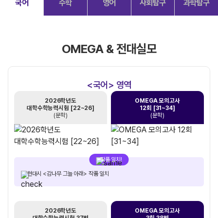
국어
수학
영어
사회탐구
과학탐구
OMEGA & 전대실모
<국어> 영역
2026학년도
OMEGA 모의고사
대학수학능력시험 [22~26]
12회 [31~34]
(문학)
(문학)
작품 일치!
현대시 <감나무 그늘 아래> 작품 일치
2026학년도
OMEGA 모의고사
대학수학능력시험 37번
3회 38번