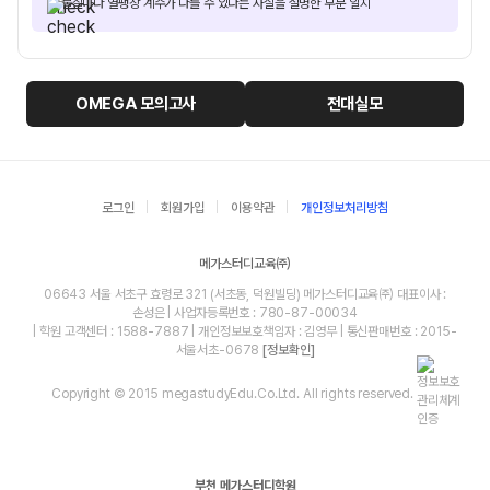
물질마다 열팽창 계수가 다를 수 있다는 사실을 설명한 부분 일치
OMEGA
모의고사
전대실모
로그인
회원가입
이용약관
개인정보처리방침
메가스터디교육㈜
06643 서울 서초구 효령로 321 (서초동, 덕원빌딩) 메가스터디교육㈜ 대표이사 :
손성은 | 사업자등록번호 : 780-87-00034
| 학원 고객센터 : 1588-7887 | 개인정보보호책임자 : 김영무 | 통신판매번호 : 2015-
서울서초-0678
[정보확인]
Copyright © 2015 megastudyEdu.Co.Ltd. All rights reserved.
부천 메가스터디학원