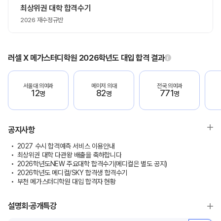
최상위권 대학 합격수기
2026 재수정규반
러셀 X 메가스터디학원 2026학년도 대입 합격 결과
서울대 의예과
메이저 의대
전국 의예과
12
82
771
명
명
명
공지사항
2027 수시 합격예측 서비스 이용안내
최상위권 대학 다관왕 배출을 축하합니다
2026학년도NEW 주요대학 합격수기(메디컬은 별도 공지)
2026학년도 메디컬/SKY 합격생 합격수기
부천 메가스터디학원 대입 합격자 현황
설명회·공개특강