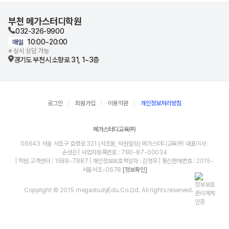
부천 메가스터디학원
032-326-9900
10:00~20:00
매일
※ 상시 상담 가능
경기도 부천시 소향로 31, 1~3층
로그인
회원가입
이용약관
개인정보처리방침
메가스터디교육㈜
06643 서울 서초구 효령로 321 (서초동, 덕원빌딩) 메가스터디교육㈜ 대표이사 :
손성은 | 사업자등록번호 : 780-87-00034
| 학원 고객센터 : 1588-7887 | 개인정보보호책임자 : 김영무 | 통신판매번호 : 2015-
서울서초-0678
[정보확인]
Copyright © 2015 megastudyEdu.Co.Ltd. All rights reserved.