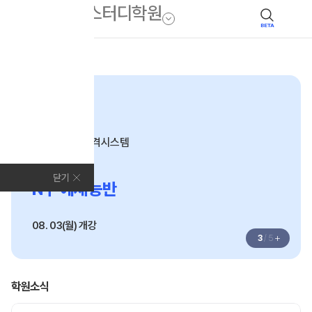
BETA
모집안내
N수
수준별 맞춤합격시스템
2027
닫기
N수 예체능반
08. 03(월) 개강
+
3
/
5
학원소식