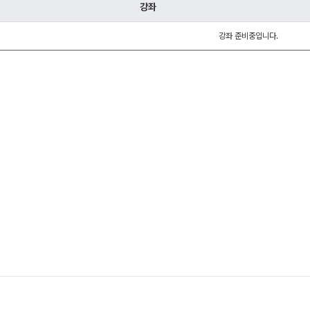
통합사회·과학 학평
강좌
2026 수능 적중 
강좌 준비중입니다.
재원생 혜택
재원생 통합회원인
메가패스 특별 지원
메가 스마트 리포트
실시간 질문답변 앱