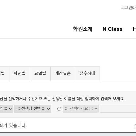
로그인
회
학원소개
N Class
H
High School
선생님
템
내신 성적 상승 시스템
강의 전문가
역별
학년별
요일별
개강일순
접수상태
8월 단과
입시전문 담임
N
2027 윈터스쿨
학습 콘텐츠
N
N
님을 선택하거나 수강기호 또는 선생님 이름을 직접 입력하여 검색해 보세요.
학습 콘텐츠 한눈에
OMEGA 모의고사
전국 대단위 실전 
메가X대성 더 프리
좌가 있습니다.
ALPHA 모의고사
수학 아이젠