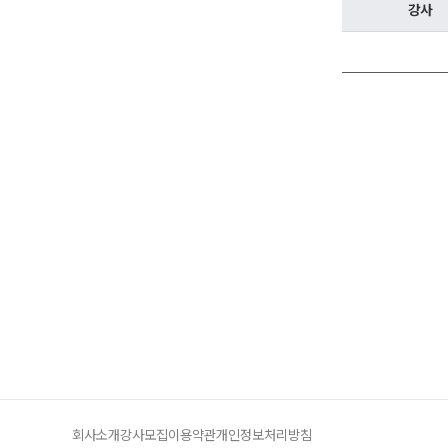
학원버스안내
강사
오시는길
주변학사
공지사항
방문상담 예약
고객센터
온라인 상담
자주 묻는 질문
재원생 온라인 결제 안내
단과 온라인 결제 안내
마이페이지 안내
회사소개
강사모집
이용약관
개인정보처리방침