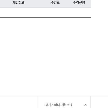
 대비
개강정보
수강료
수강신청
문항
증
 QUBE
메가스터디그룹 소개