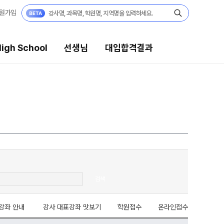
원가입
igh School
선생님
대입합격결과
대입합격결과
팀플장학
팀플장학생 공개
팀플장학 안내
대입합격의 주인공
 보기
재수 성공 스토리
검색
모의고사
미엄 모의고사
강좌 안내
강사 대표강좌 맛보기
학원접수
온라인접수