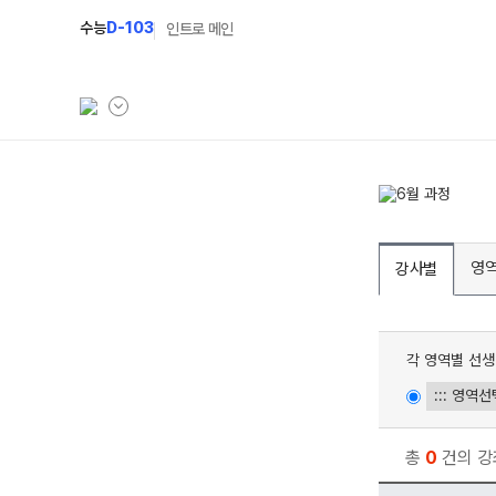
수능
D-103
인트로 메인
학원소개
N Class
학원안내
수준별 맞춤합격시스
영
강사별
연간학사일정
2027 반수반
입시설명회·공개특강
2027 파이널 정규반
각 영역별 선생
캠퍼스생활
2027 N수 예체능반
주간식단표
2027 N수 정규반
학원시설
총
0
건의 강