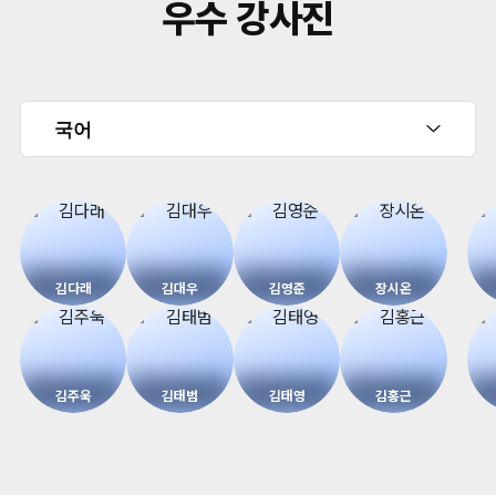
우수 강사진
김다래
김대우
김영준
장시온
김주욱
김태범
김태영
김홍근