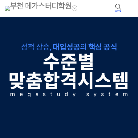
BETA
성적 상승,
대입성공
의
핵심 공식
수준별
맞춤합격시스템
m
e
g
a
s
t
u
d
y
s
y
s
t
e
m