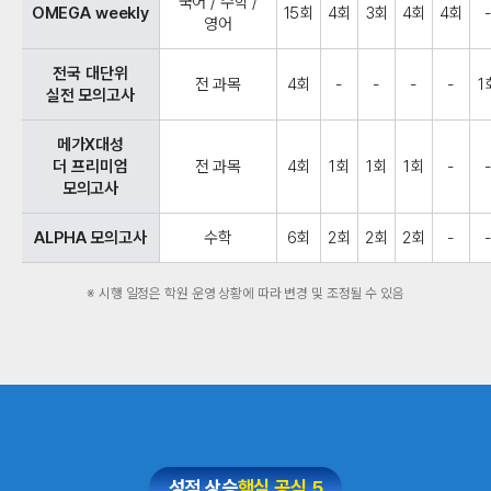
국어 / 수학 /
OMEGA weekly
15회
4회
3회
4회
4회
영어
전국 대단위
전 과목
4회
-
-
-
-
1
실전 모의고사
메가X대성
더 프리미엄
전 과목
4회
1회
1회
1회
-
모의고사
ALPHA 모의고사
수학
6회
2회
2회
2회
-
※ 시행 일정은 학원 운영 상황에 따라 변경 및 조정될 수 있음
성적 상승
핵심 공식 5