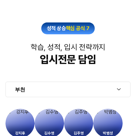
성적 상승
핵심 공식 7
학습, 성적, 입시 전략까지
입시전문 담임
강지후
김수영
김주영
박범성