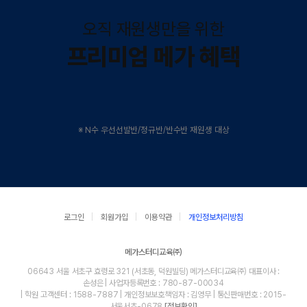
오직 재원생만을 위한
프리미엄 메가 혜택
※ N수 우선선발반/정규반/반수반 재원생 대상
로그인
회원가입
이용약관
개인정보처리방침
메가스터디교육㈜
06643 서울 서초구 효령로 321 (서초동, 덕원빌딩) 메가스터디교육㈜ 대표이사 :
손성은 | 사업자등록번호 : 780-87-00034
| 학원 고객센터 : 1588-7887 | 개인정보보호책임자 : 김영무 | 통신판매번호 : 2015-
서울서초-0678
[정보확인]