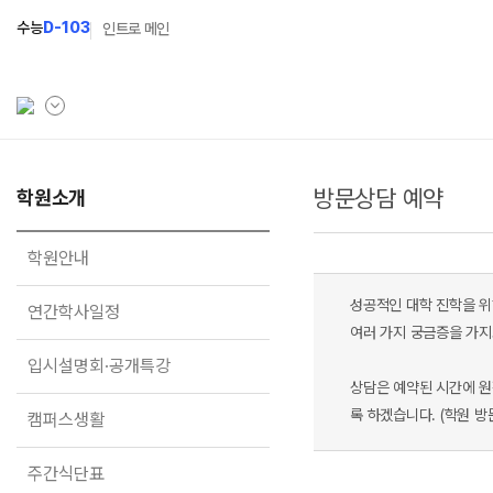
수능
D-103
인트로 메인
방문상담 예약
학원소개
학원소개
N Class
학원안내
수준별 맞춤합격시스템
학원안내
연간학사일정
2027 반수반
성공적인 대학 진학을 위
연간학사일정
입시설명회·공개특강
2027 파이널 정규반
여러 가지 궁금증을 가지
N
입시설명회·공개특강
캠퍼스생활
2027 N수 예체능반
상담은 예약된 시간에 원
주간식단표
2027 N수 정규반
록 하겠습니다. (학원 방
캠퍼스생활
학원시설
주간식단표