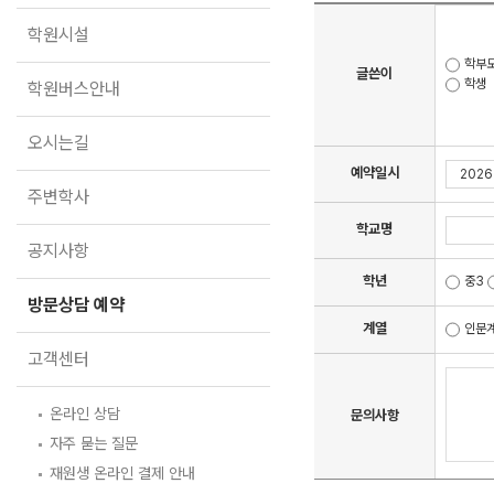
학원버스안내
학원시설
오시는길
학부
글쓴이
학생
주변학사
학원버스안내
공지사항
오시는길
방문상담 예약
예약일시
주변학사
고객센터
학교명
공지사항
온라인 상담
자주 묻는 질문
학년
중3
재원생 온라인 결제 안내
방문상담 예약
단과 온라인 결제 안내
계열
인문
마이페이지 안내
고객센터
온라인 상담
문의사항
자주 묻는 질문
재원생 온라인 결제 안내