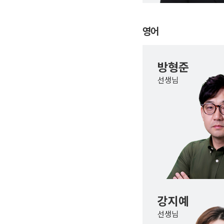
영어
방형준
선생님
강지예
선생님