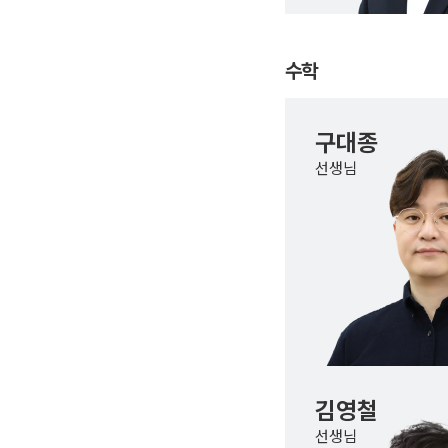
수학
구대종
선생님
김영철
선생님