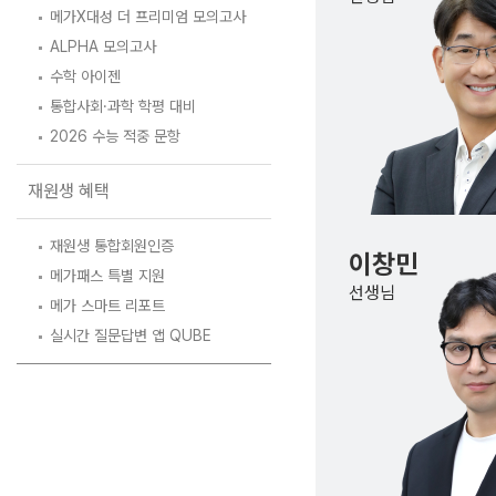
학원버스안내
메가X대성 더 프리미엄 모의고사
오시는길
ALPHA 모의고사
수학 아이젠
주변학사
통합사회·과학 학평 대비
공지사항
2026 수능 적중 문항
방문상담 예약
재원생 혜택
고객센터
재원생 통합회원인증
온라인 상담
이창민
자주 묻는 질문
메가패스 특별 지원
선생님
재원생 온라인 결제 안내
메가 스마트 리포트
단과 온라인 결제 안내
실시간 질문답변 앱 QUBE
마이페이지 안내