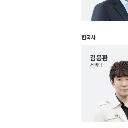
한국사
김봉환
선생님