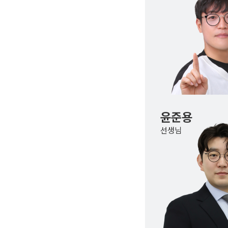
윤준용
선생님