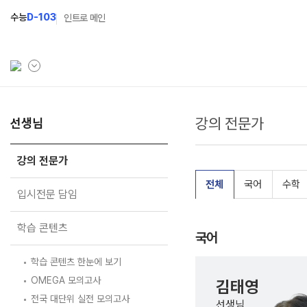
수능
D-103
인트로 메인
강의 전문가
학원소개
선생님
N Class
학원안내
수준별 맞춤합격시스템
강의 전문가
연간학사일정
2027 반수반
전체
국어
수학
입시전문 담임
입시설명회·공개특강
2027 파이널 정규반
N
학습 콘텐츠
캠퍼스생활
2027 N수 예체능반
국어
주간식단표
2027 N수 정규반
학습 콘텐츠 한눈에 보기
OMEGA 모의고사
학원시설
김태영
전국 대단위 실전 모의고사
선생님