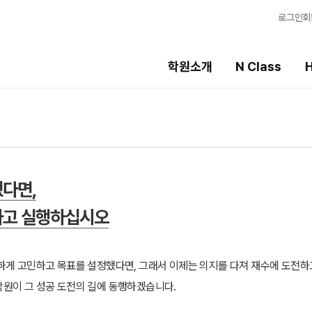
로그인
회
학원소개
N Class
H
High School
선생님
템
내신 성적 상승 시스템
강의 전문가
8월 단과
입시전문 담임
다면,
N
2027 윈터스쿨
학습 콘텐츠
N
N
하고 실행하십시오
학습 콘텐츠 한눈에
OMEGA 모의고사
전국 대단위 실전 
하게 고민하고 목표를 설정했다면, 그래서 이제는 의지를 다져 재수에 도전하
메가X대성 더 프리
원이 그 성공 도전의 길에 동행하겠습니다.
ALPHA 모의고사
수학 아이젠