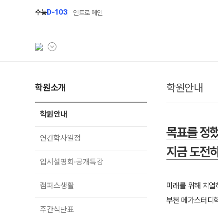
수능
D-103
인트로 메인
학원안내
학원소개
학원소개
N Class
학원안내
수준별 맞춤합격시스
학원안내
연간학사일정
2027 반수반
목표를 정했
연간학사일정
입시설명회·공개특강
2027 파이널 정규반
지금 도전
입시설명회·공개특강
캠퍼스생활
2027 N수 예체능반
주간식단표
2027 N수 정규반
캠퍼스생활
미래를 위해 치열
부천 메가스터디학
학원시설
주간식단표