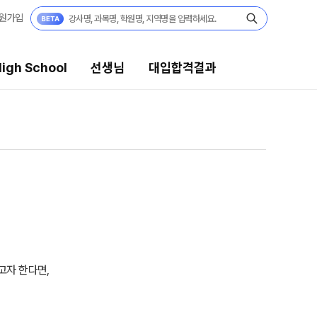
원가입
igh School
선생님
대입합격결과
대입합격결과
팀플장학
팀플장학생 공개
팀플장학 안내
대입합격의 주인공
 보기
재수 성공 스토리
모의고사
고자 한다면,
미엄 모의고사