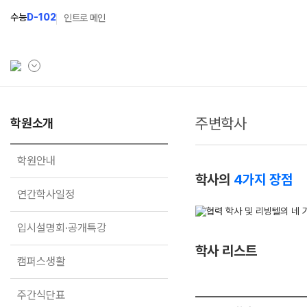
수능
D-102
인트로 메인
주변학사
학원소개
학원소개
N Class
학원안내
수준별 맞춤합격시스템
학원안내
학사의
4가지 장점
연간학사일정
2027 반수반
연간학사일정
입시설명회·공개특강
2027 파이널 정규반
N
입시설명회·공개특강
캠퍼스생활
2027 N수 예체능반
학사 리스트
주간식단표
2027 N수 정규반
캠퍼스생활
학원시설
주간식단표