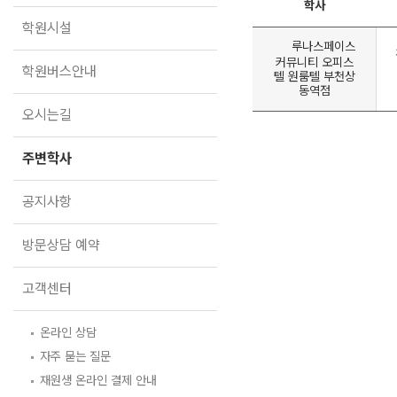
학원버스안내
학사
학원시설
오시는길
루나스페이스
커뮤니티 오피스
주변학사
학원버스안내
텔 원룸텔 부천상
동역점
공지사항
오시는길
방문상담 예약
주변학사
고객센터
공지사항
온라인 상담
자주 묻는 질문
재원생 온라인 결제 안내
방문상담 예약
단과 온라인 결제 안내
마이페이지 안내
고객센터
온라인 상담
자주 묻는 질문
재원생 온라인 결제 안내