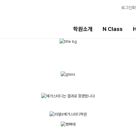
로그인
회
학원소개
N Class
H
High School
선생님
템
내신 성적 상승 시스템
강의 전문가
8월 단과
입시전문 담임
N
2027 윈터스쿨
학습 콘텐츠
N
N
학습 콘텐츠 한눈에
OMEGA 모의고사
전국 대단위 실전 
메가X대성 더 프리
ALPHA 모의고사
수학 아이젠