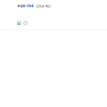
수능
D-104
인트로 메인
학원소개
N Class
학원안내
수준별 맞춤합격시스
연간학사일정
2027 반수반
입시설명회·공개특강
2027 파이널 정규반
캠퍼스생활
2027 N수 예체능반
주간식단표
2027 N수 정규반
학원시설