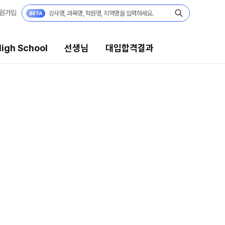
원가입
igh School
선생님
대입합격결과
대입합격결과
팀플장학
팀플장학생 공개
팀플장학 안내
대입합격의 주인공
 보기
재수 성공 스토리
모의고사
미엄 모의고사