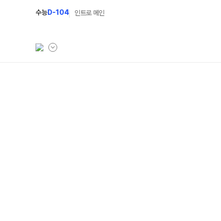
수능
D-104
인트로 메인
학원소개
N Class
학원안내
수준별 맞춤합격시스
연간학사일정
2027 반수반
입시설명회·공개특강
2027 파이널 정규반
캠퍼스생활
2027 N수 예체능반
주간식단표
2027 N수 정규반
학원시설