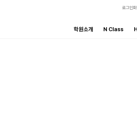
로그인
회
학원소개
N Class
H
High School
선생님
템
내신 성적 상승 시스템
강의 전문가
8월 단과
입시전문 담임
N
2027 윈터스쿨
학습 콘텐츠
N
N
학습 콘텐츠 한눈에
OMEGA 모의고사
전국 대단위 실전 
메가X대성 더 프리
ALPHA 모의고사
수학 아이젠