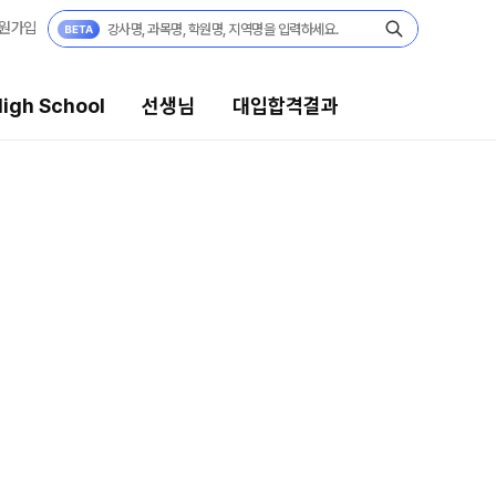
원가입
igh School
선생님
대입합격결과
대입합격결과
팀플장학
팀플장학생 공개
팀플장학 안내
대입합격의 주인공
 보기
재수 성공 스토리
모의고사
미엄 모의고사