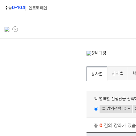
수능
D-104
인트로 메인
학원소개
N Class
학원안내
수준별 맞춤합격시스템
영역별
강사별
연간학사일정
2027 반수반
입시설명회·공개특강
2027 파이널 정규반
N
각 영역별 선생님을 선택
캠퍼스생활
2027 N수 예체능반
주간식단표
2027 N수 정규반
학원시설
총
0
건의 강좌가 있습