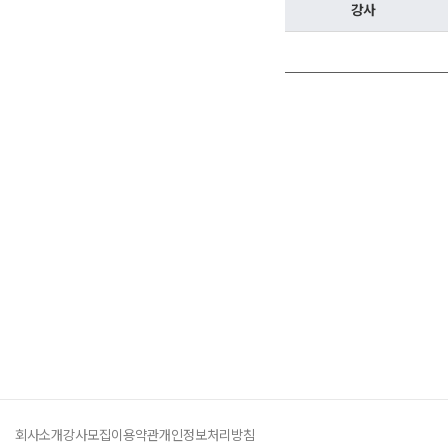
학원버스안내
강사
오시는길
주변학사
공지사항
방문상담 예약
고객센터
온라인 상담
자주 묻는 질문
재원생 온라인 결제 안내
단과 온라인 결제 안내
마이페이지 안내
회사소개
강사모집
이용약관
개인정보처리방침