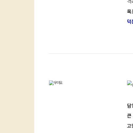
격
안
목
덕
자연계
담
큰
최상위
고