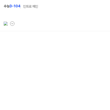
수능
D-104
인트로 메인
자연계
최상위
학원소개
N Class
학원안내
수준별 맞춤합격시스템
연간학사일정
2027 반수반
입시설명회·공개특강
2027 파이널 정규반
N
캠퍼스생활
2027 N수 예체능반
주간식단표
2027 N수 정규반
학원시설