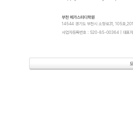
부천 메가스터디학원
최상위
14544 경기도 부천시 소향로31, 105호,201~
사업자등록번호 : 520-85-00364 | 대표
최상위