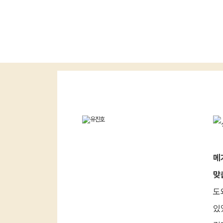
최상위
메
맞
도
있